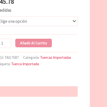
45.78
edidas
Añadir Al Carrito
KU:
TAI17587
Categoría:
Tuercas Importadas
iqueta:
Tuerca Importada