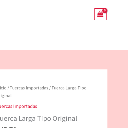
uerca
icio
/
Tuercas Importadas
/ Tuerca Larga Tipo
arga
iginal
ipo
uercas Importadas
iginal
uerca Larga Tipo Original
antidad