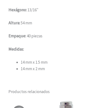
Hexágono:
13/16″
Altura:
54 mm
Empaque:
40 piezas
Medidas:
14 mm x 1.5 mm
14 mm x 2 mm
Productos relacionados
Este
produc