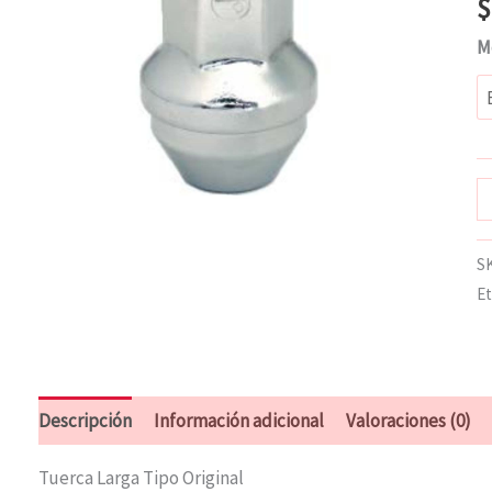
$
M
S
Et
Descripción
Información adicional
Valoraciones (0)
Tuerca Larga Tipo Original