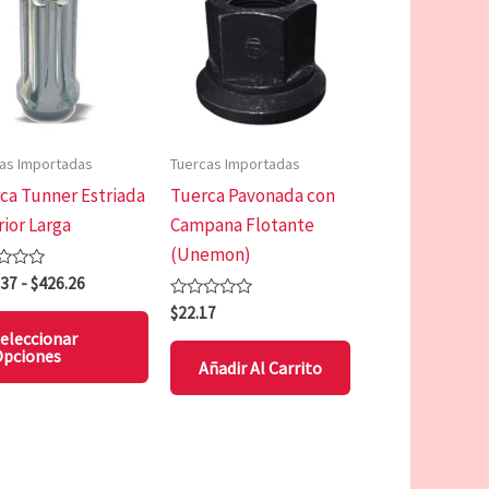
precios:
tiene
desde
$351.37
les
múltiples
hasta
es.
variantes.
$426.26
Las
es
opciones
as Importadas
Tuercas Importadas
se
ca Tunner Estriada
Tuerca Pavonada con
n
pueden
rior Larga
Campana Flotante
elegir
(Unemon)
en
rado
.37
-
$
426.26
la
Valorado
$
22.17
página
con
eleccionar
0
de
pciones
de
Añadir Al Carrito
5
to
producto