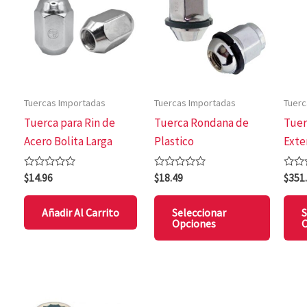
tiene
múltip
variant
Las
opcion
Tuercas Importadas
Tuercas Importadas
Tuerc
se
Tuerca para Rin de
Tuerca Rondana de
Tuer
puede
Acero Bolita Larga
Plastico
Exte
elegir
en
Valorado
Valorado
Valo
$
14.96
$
18.49
$
351
la
con
con
con
0
0
0
página
de
de
de
Añadir Al Carrito
Seleccionar
S
5
5
5
de
Opciones
O
produc
Este