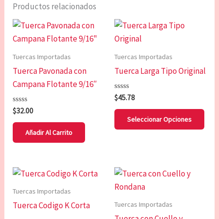
Productos relacionados
Est
pro
tien
Tuercas Importadas
Tuercas Importadas
múl
Tuerca Pavonada con
Tuerca Larga Tipo Original
vari
Campana Flotante 9/16″
Las
Valorado
$
45.78
opc
con
Valorado
$
32.00
0
se
con
de
Seleccionar Opciones
0
5
pue
de
Añadir Al Carrito
5
eleg
en
la
Est
pág
pro
Tuercas Importadas
de
tien
Tuercas Importadas
Tuerca Codigo K Corta
pro
múl
Tuerca con Cuello y