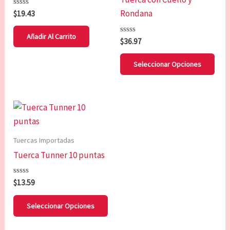
vari
Rondana
Valorado
$
19.43
Las
con
0
opc
de
Añadir Al Carrito
Valorado
$
36.97
5
se
con
0
pue
de
Seleccionar Opciones
5
eleg
en
la
Este
pág
producto
de
tiene
Tuercas Importadas
pro
múltiples
Tuerca Tunner 10 puntas
variantes.
Las
Valorado
$
13.59
opciones
con
0
se
de
Seleccionar Opciones
5
pueden