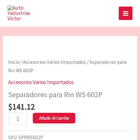
Ir
Main
al
Menu
contenido
Separadores
para
Rin
Inicio
/
Accesorios Varios Importados
/ Separadores para
WS
Rin WS 602P
602P
Accesorios Varios Importados
cantidad
Separadores para Rin WS 602P
$
141.12
Añadir Al Carrito
SKU:
SPRWS602P