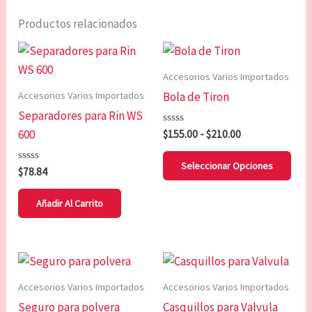
Productos relacionados
Rango
Est
de
pro
precios:
Accesorios Varios Importados
tien
desde
Accesorios Varios Importados
Bola de Tiron
$155.00
múl
hasta
Separadores para Rin WS
vari
$210.00
600
Valorado
$
155.00
-
$
210.00
Las
con
0
opc
de
Seleccionar Opciones
Valorado
$
78.84
5
se
con
0
pue
de
Añadir Al Carrito
5
eleg
en
la
Rango
Este
de
pág
producto
precios:
Accesorios Varios Importados
Accesorios Varios Importados
de
tiene
desde
Seguro para polvera
Casquillos para Valvula
$83.54