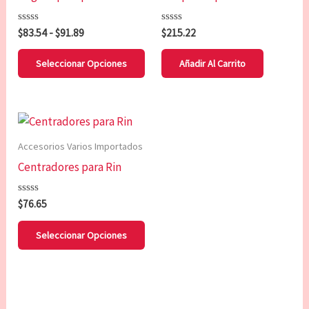
pro
múltiples
hasta
variantes.
$91.89
Valorado
Valorado
$
83.54
-
$
91.89
$
215.22
Las
con
con
0
0
opciones
de
de
Seleccionar Opciones
Añadir Al Carrito
5
5
se
pueden
elegir
Este
en
producto
Accesorios Varios Importados
la
tiene
Centradores para Rin
página
múltiples
de
variantes.
Valorado
$
76.65
producto
Las
con
0
opciones
de
Seleccionar Opciones
5
se
pueden
elegir
en