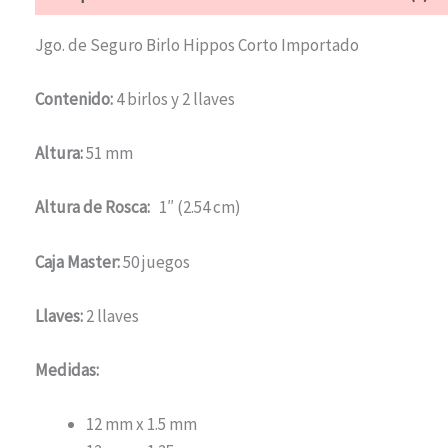
Jgo. de Seguro Birlo Hippos Corto Importado
Contenido:
4 birlos y 2 llaves
Altura:
51 mm
Altura de Rosca:
1″ (2.54 cm)
Caja Master:
50 juegos
Llaves:
2 llaves
Medidas:
12 mm x 1.5 mm