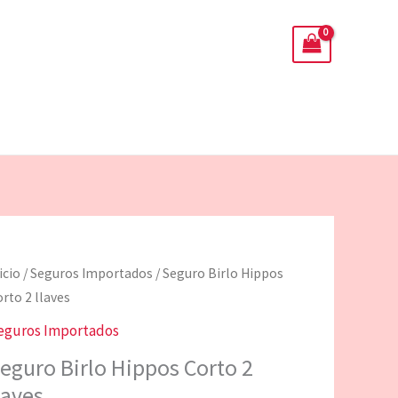
eguro
icio
/
Seguros Importados
/ Seguro Birlo Hippos
rlo
rto 2 llaves
ippos
eguros Importados
orto
eguro Birlo Hippos Corto 2
laves
aves