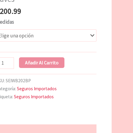
antidad
200.99
edidas
Añadir Al Carrito
KU:
SEIWB202BP
tegoría:
Seguros Importados
iqueta:
Seguros Importados