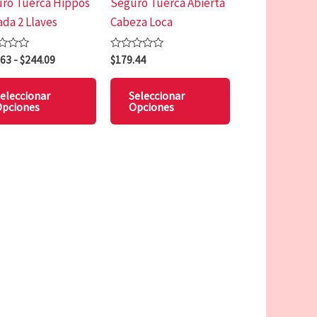
ro Tuerca Hippos
Seguro Tuerca Abierta
n
pueden
pueden
ada 2 Llaves
Cabeza Loca
elegir
elegir
en
en
rado
Valorado
.63
-
$
244.09
$
179.44
la
la
con
0
página
página
de
eleccionar
Seleccionar
5
de
de
pciones
Opciones
to
producto
producto