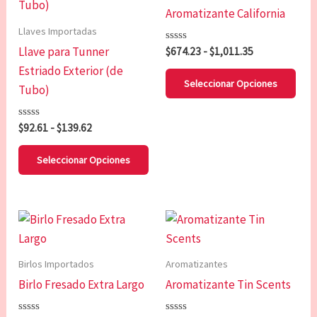
tiene
tien
desde
desde
Aromatizante California
$92.61
$674.23
múltiples
múl
hasta
hasta
Llaves Importadas
variantes.
vari
$139.62
$1,011.35
Llave para Tunner
Valorado
$
674.23
-
$
1,011.35
Las
Las
con
Estriado Exterior (de
0
opciones
opc
de
Seleccionar Opciones
Tubo)
5
se
se
pueden
pue
Valorado
$
92.61
-
$
139.62
elegir
eleg
con
0
en
en
de
Seleccionar Opciones
5
la
la
página
pág
de
de
Este
Est
producto
pro
producto
pro
tiene
tien
Birlos Importados
Aromatizantes
múltiples
múl
Birlo Fresado Extra Largo
Aromatizante Tin Scents
variantes.
vari
Las
Las