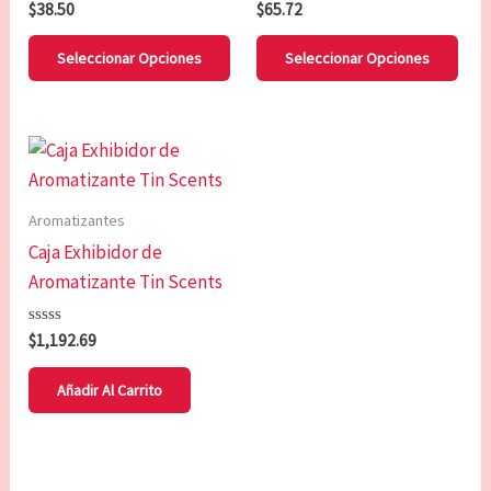
Valorado
Valorado
$
38.50
$
65.72
opciones
opc
con
con
0
0
se
se
de
de
Seleccionar Opciones
Seleccionar Opciones
5
5
pueden
pue
elegir
eleg
en
en
la
la
página
pág
Aromatizantes
de
de
Caja Exhibidor de
producto
pro
Aromatizante Tin Scents
Valorado
$
1,192.69
con
0
de
Añadir Al Carrito
5