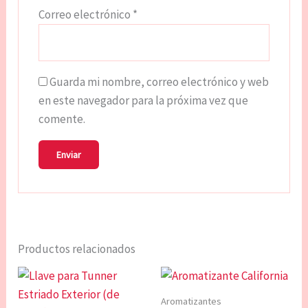
Correo electrónico
*
Guarda mi nombre, correo electrónico y web
en este navegador para la próxima vez que
comente.
Productos relacionados
Rango
Rango
Este
Est
de
de
producto
pro
precios:
precios:
Aromatizantes