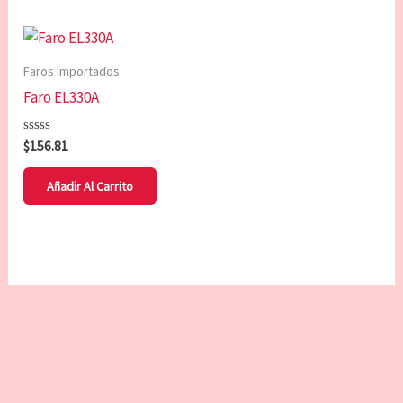
Faros Importados
Faro EL330A
Valorado
$
156.81
con
0
de
Añadir Al Carrito
5