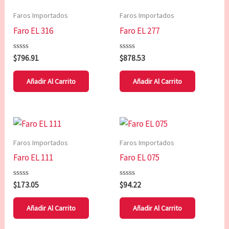
Faros Importados
Faros Importados
Faro EL 316
Faro EL 277
Valorado
Valorado
$
796.91
$
878.53
con
con
0
0
de
de
Añadir Al Carrito
Añadir Al Carrito
5
5
Faros Importados
Faros Importados
Faro EL 111
Faro EL 075
Valorado
Valorado
$
173.05
$
94.22
con
con
0
0
de
de
Añadir Al Carrito
Añadir Al Carrito
5
5