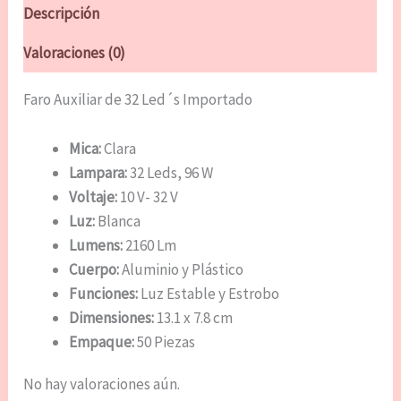
Descripción
Valoraciones (0)
Faro Auxiliar de 32 Led´s Importado
Mica:
Clara
Lampara:
32 Leds, 96 W
Voltaje:
10 V- 32 V
Luz:
Blanca
Lumens:
2160 Lm
Cuerpo:
Aluminio y Plástico
Funciones:
Luz Estable y Estrobo
Dimensiones:
13.1 x 7.8 cm
Empaque:
50 Piezas
No hay valoraciones aún.