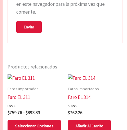
en este navegador para la próxima vez que
comente.
Productos relacionados
Rango
Este
de
producto
precios:
Faros Importados
Faros Importados
tiene
desde
Faro EL 311
Faro EL 314
$759.76
múltiples
hasta
variantes.
$893.83
Valorado
Valorado
$
759.76
-
$
893.83
$
762.26
Las
con
con
0
0
opciones
de
de
Seleccionar Opciones
Añadir Al Carrito
5
5