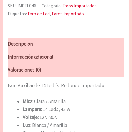
SKU:
IMPEL046
Categoría:
Faros Importados
Etiquetas:
Faro de Led
,
Faros Importado
Descripción
Información adicional
Valoraciones (0)
Faro Auxiliar de 14 Led´s Redondo Importado
Mica:
Clara / Amarilla
Lampara:
14 Leds, 42 W
Voltaje:
12 V-80 V
Luz:
Blanca / Amarilla