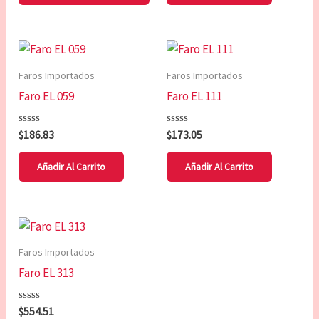
se
pueden
elegir
en
Faros Importados
Faros Importados
la
Faro EL 059
Faro EL 111
página
de
Valorado
Valorado
$
186.83
$
173.05
producto
con
con
0
0
de
de
Añadir Al Carrito
Añadir Al Carrito
5
5
Faros Importados
Faro EL 313
Valorado
$
554.51