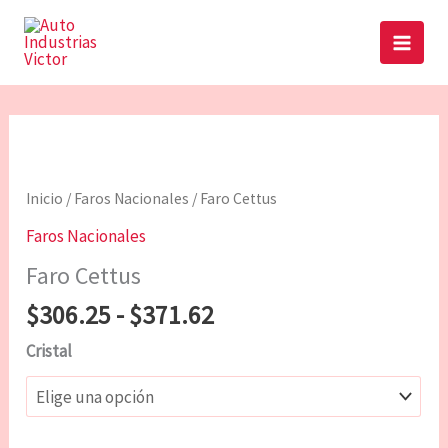
Ir
Main
al
Menu
contenido
Rango
Faro
de
Cettus
precios:
cantidad
Inicio
/
Faros Nacionales
/ Faro Cettus
desde
Faros Nacionales
$306.25
hasta
Faro Cettus
$371.62
$
306.25
-
$
371.62
Cristal