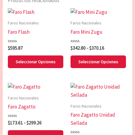
Productos relacionados
Rango
Este
Est
de
producto
pro
precios:
Faros Nacionales
Faros Nacionales
tiene
tien
desde
Faro Flash
Faro Mini Zugu
$342.80
múltiples
múl
hasta
variantes.
vari
$370.16
Valorado
Valorado
$
595.87
$
342.80
-
$
370.16
Las
Las
con
con
0
0
opciones
opc
de
de
Seleccionar Opciones
Seleccionar Opciones
5
5
se
se
pueden
pue
elegir
eleg
Rango
Este
de
en
en
producto
precios:
Faros Nacionales
la
la
tiene
desde
Faros Nacionales
Faro Zagatto
$173.61
página
pág
múltiples
hasta
Faro Zagatto Unidad
de
de
variantes.
$299.26
Sellada
Valorado
$
173.61
-
$
299.26
producto
pro
Las
con
0
de