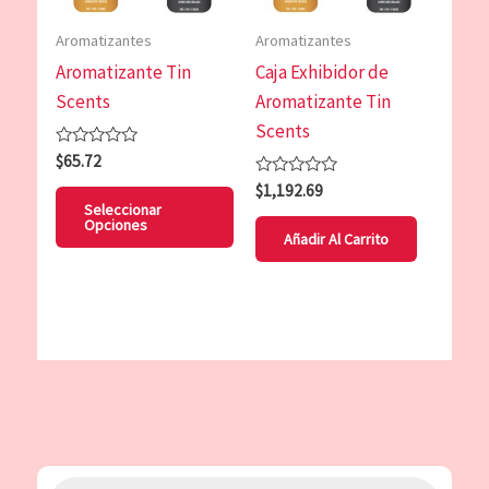
opciones
Aromatizantes
Aromatizantes
se
Aromatizante Tin
Caja Exhibidor de
pueden
Scents
Aromatizante Tin
elegir
Scents
en
Valorado
$
65.72
la
con
Valorado
0
$
1,192.69
página
con
de
Seleccionar
0
5
Opciones
de
de
Añadir Al Carrito
5
producto
B