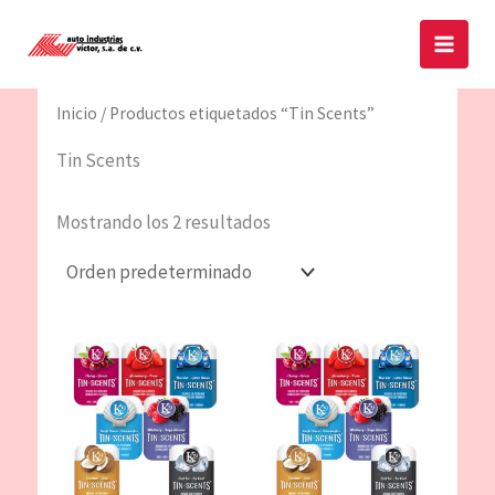
Ir
Main
al
Menu
contenido
Inicio
/ Productos etiquetados “Tin Scents”
Tin Scents
Mostrando los 2 resultados
Este
producto
tiene
múltiples
variantes.
Las